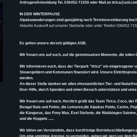
Anfragen/Anmeldung Tel. 036452-71559 oder Mail an tirica@aol.co
IN DER WINTERPAUSE
Alpakawanderungen sind ganzjährig nach Terminvereinbarung buc
Aktuelle Auskunft auf unserer Startseite oder unter Telefon 036452-71
Es gelten unsere derzeit gültigen AGB.
Wir freuen uns auf euch, auf die gemeinsamen Momente, die tollen 
Wir informieren euch, dass der Tierpark "tirica" ein eingetragener 
Steuergeldern und Kommunen finanziert wird. Unsere Eintrittspreis
werden.
An dieser Stelle danken wir allen ehrenamtlichen Tier- und Naturfre
ihrer Hilfe, durch Spenden und einen Besuch unterstützen und uns
Wir freuen uns auf euch. Herzlich grüßt das Team Tirica, Coco, der
Bengal Nala und Feline, die Lemuren,die Alpakas Pablo, Carlos, P
die Kängurus, das Pony Max, Esel Stefanie, die Waldziegen Salome, 
und die Hoppels ......
Wir bitten um Verständnis, dass kurzfristige Betriebsschließungen pl
Um eine unnötige Anreise zu vermeiden, geben wir gern vor dem B