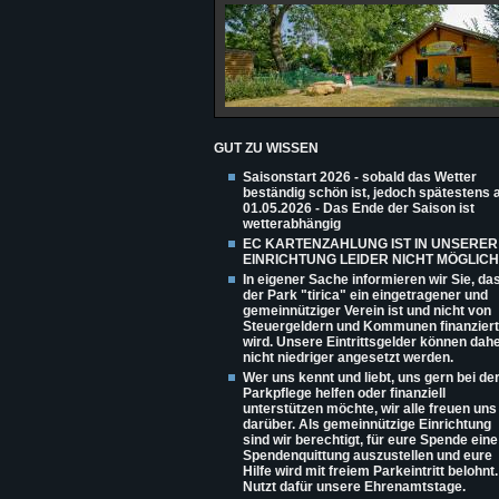
GUT ZU WISSEN
Saisonstart 2026 - sobald das Wetter
beständig schön ist, jedoch spätestens
01.05.2026 - Das Ende der Saison ist
wetterabhängig
EC KARTENZAHLUNG IST IN UNSERER
EINRICHTUNG LEIDER NICHT MÖGLICH
In eigener Sache informieren wir Sie, da
der Park "tirica" ein eingetragener und
gemeinnütziger Verein ist und nicht von
Steuergeldern und Kommunen finanziert
wird. Unsere Eintrittsgelder können dah
nicht niedriger angesetzt werden.
Wer uns kennt und liebt, uns gern bei de
Parkpflege helfen oder finanziell
unterstützen möchte, wir alle freuen uns
darüber. Als gemeinnützige Einrichtung
sind wir berechtigt, für eure Spende eine
Spendenquittung auszustellen und eure
Hilfe wird mit freiem Parkeintritt belohnt.
Nutzt dafür unsere Ehrenamtstage.