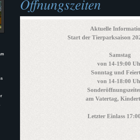
Öffnungszeiten
Aktuelle Informati
Start der Tierparksaison 2
Samstag
 am
von 14-19:00 Uh
Sonntag und Feier
ss
von 14-18:00 Uh
Sonderöffnungszeiten
er
am Vatertag, Kinderta
r
Letzter Einlass 17:0