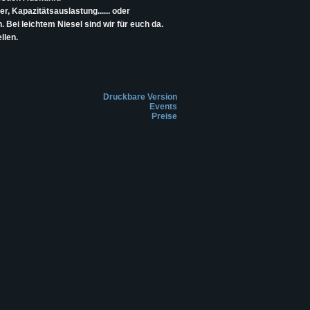
r, Kapazitätsauslastung...... oder
 Bei leichtem Niesel sind wir für euch da.
llen.
Druckbare Version
Events
Preise