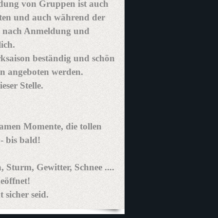
dung von Gruppen ist auch
eiten und auch während der
e nach Anmeldung und
ich.
rksaison beständig und schön
ten angeboten werden.
eser Stelle.
samen Momente, die tollen
 bis bald!
, Sturm, Gewitter, Schnee ....
eöffnet!
 sicher seid.