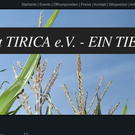
Startseite
|
Events
|
Öffnungszeiten
|
Preise
|
Kontakt
|
Wegweiser
|
Anf
lt TIRICA e.V. - EIN