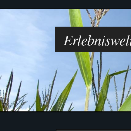
Alpakatrekking
Tiere
Kinder
Gästezimmer
News
Gastronomie
Erlebniswe