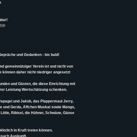
m
hbar!
559!
Gepräche und Gedanken - bis bald!
und gemeinnütziger Verein ist und nicht von
e können daher nicht niedriger angesetzt
unden und Gästen, die diese Einrichtung mit
erer Leistung Wertschätzung schenken.
 Papagei und Jakob, das Plappermaul Jerry,
epe und Gerda, Äffchen Muskat sowie Mango,
Little, Ribisel, die Hühner, Schwäne, Gänse
ötzlich in Kraft treten können.
esuch Auskunft.