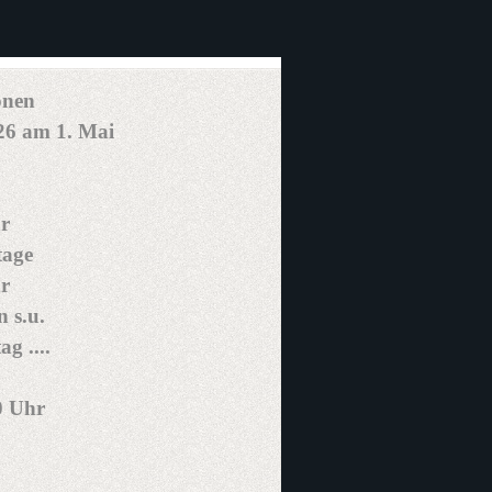
onen
026 am 1. Mai
r
tage
r
 s.u.
g ....
0 Uhr