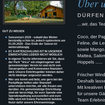
Über 
DÜRFEN 
....wir, das Te
GUT ZU WISSEN
Coco, der Pa
Saisonstart 2026 - sobald das Wetter
beständig schön ist, jedoch spätestens am
Feline, die L
01.05.2026 - Das Ende der Saison ist
wetterabhängig
sowie Mango,
EC KARTENZAHLUNG IST IN UNSERER
EINRICHTUNG LEIDER NICHT MÖGLICH
Mattea, Salom
In eigener Sache informieren wir Sie, dass
Hoppels ......
der Park "tirica" ein eingetragener und
gemeinnütziger Verein ist und nicht von
Steuergeldern und Kommunen finanziert
wird. Unsere Eintrittsgelder können daher
Frischer Wind
nicht niedriger angesetzt werden.
Wer uns kennt und liebt, uns gern bei der
Deshalb lasse
Parkpflege helfen oder finanziell
unterstützen möchte, wir alle freuen uns
Mit kreativen
darüber. Als gemeinnützige Einrichtung
sind wir berechtigt, für eure Spende eine
für unsere Gä
Spendenquittung auszustellen und eure
Hilfe wird mit freiem Parkeintritt belohnt.
Team Erlebnisw
Nutzt dafür unsere Ehrenamtstage.