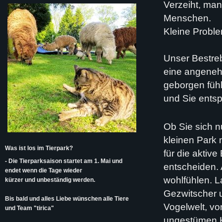
Verzeiht, man
Menschen.
Kleine Proble
Unser Bestreb
eine angenehm
geborgen füh
und Sie ents
Ob Sie sich 
kleinen Park 
Was ist los im Tierpark?
für die aktiv
- Die Tierparksaison startet am 1. Mai und
entscheiden. A
endet wenn die Tage wieder
wohlfühlen. L
kürzer und unbeständig werden.
Gezwitscher 
Bis bald und alles Liebe wünschen alle Tiere
Vogelwelt, vo
und Team "tirica"
ungestümen Ka