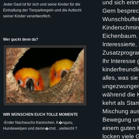
und sich erinn
Jeder Gast ist für sich und seine Kinder für die
Gern besprech
Einhaltung der Tierparkregeln und die Aufsicht
seiner Kinder verantwortlich.
Wunschbuffet.
Kinderschmin
Eichenbaum. 
Wer guckt denn da?
Interessierte
Zusatzprogra
Ihr Interesse 
kinderfreundli
alles, was si
ungezwungene 
während die K
kehrt als St
Mischung aus 
WIR WÜNSCHEN EUCH TOLLE MOMENTE
Bewegung und
-Erster Nachwuchs Kaninchen, K�nguru,
einem guten 
Hundewelpen und demn�chst ...vielleicht ?
locken viele