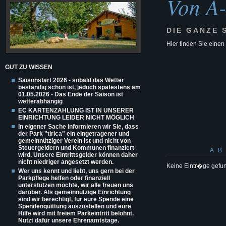
Von A
DIE GANZE 
Hier finden Sie einen
GUT ZU WISSEN
Saisonstart 2026 - sobald das Wetter
beständig schön ist, jedoch spätestens am
01.05.2026 - Das Ende der Saison ist
wetterabhängig
EC KARTENZAHLUNG IST IN UNSERER
EINRICHTUNG LEIDER NICHT MÖGLICH
In eigener Sache informieren wir Sie, dass
der Park "tirica" ein eingetragener und
gemeinnütziger Verein ist und nicht von
Steuergeldern und Kommunen finanziert
A
B
wird. Unsere Eintrittsgelder können daher
nicht niedriger angesetzt werden.
Keine Eintr�ge gefu
Wer uns kennt und liebt, uns gern bei der
Parkpflege helfen oder finanziell
unterstützen möchte, wir alle freuen uns
darüber. Als gemeinnützige Einrichtung
sind wir berechtigt, für eure Spende eine
Spendenquittung auszustellen und eure
Hilfe wird mit freiem Parkeintritt belohnt.
Nutzt dafür unsere Ehrenamtstage.