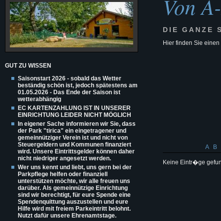
Von A
DIE GANZE 
Hier finden Sie einen
GUT ZU WISSEN
Saisonstart 2026 - sobald das Wetter
beständig schön ist, jedoch spätestens am
01.05.2026 - Das Ende der Saison ist
wetterabhängig
EC KARTENZAHLUNG IST IN UNSERER
EINRICHTUNG LEIDER NICHT MÖGLICH
In eigener Sache informieren wir Sie, dass
der Park "tirica" ein eingetragener und
gemeinnütziger Verein ist und nicht von
Steuergeldern und Kommunen finanziert
A
B
wird. Unsere Eintrittsgelder können daher
nicht niedriger angesetzt werden.
Keine Eintr�ge gefu
Wer uns kennt und liebt, uns gern bei der
Parkpflege helfen oder finanziell
unterstützen möchte, wir alle freuen uns
darüber. Als gemeinnützige Einrichtung
sind wir berechtigt, für eure Spende eine
Spendenquittung auszustellen und eure
Hilfe wird mit freiem Parkeintritt belohnt.
Nutzt dafür unsere Ehrenamtstage.